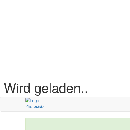
Wird geladen..
Photo
club